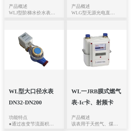
产品概述
产品概述
WLJ型阶梯水价水表是
WLG型无源光电直读
按用户月用水量的多少
水表是我公司通过采用
来实现不同收费价格的
先进的非接触光电器件
计量仪表。本产品可以
和新型可靠的编码识别
设定多个用水量的分界
方法而研制的一种新型
点，实现多种水价。当
产品。该水表电子读数
用户的月用水量未超过
与水表示数保持同步，
分界点时，可按正常的
克服了不能识别字轮进
水价收取水费，当超过
位的问题。该类型水表
分界点时，按对应的水
工作可靠、抄送准确、
价收取水费，从而合理
安装容易、调试简单，
的限制了用户的水量，
越来越受到物业管理部
节约用水、避免水资源
门的青睐。该水表符合
WL型大口径水表
WL一JRB膜式燃气
浪费。该系列产品有冷
GB/T778.1~778.5-2018
DN32-DN200
表-Ic卡、射频卡
水表、热水表和纯净水
和CJ/T224-2012标准的
表可供选择。
技术要求。
功能特点
功能特点
产品概述
●预付费功能:通过IC卡
●通过改变节流面积，
该表用于天然气、煤气
双向传递用水信息，先
使流速及流体的动能改
等可燃性气体的计量，