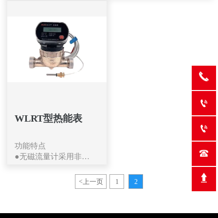
购水后用水，无费自动
变，造成不同的压力损
计量准确、安全性高、
关阀停水。
失，从而达到减压的目
控制灵敏，产品的预付
●具有阶梯水价功能:物
的。
费功能，避免了用户上
业管理部门可根据当地
●利用水流的流动压力
门抄表，广泛用于居民
实际情况给水表设置不
差实现开关阀，产生的
小区的用气计量及控
同的阶梯，实现按阶梯
压力差，从而实现系统
制。
用水量收费。每月自动
的开阀和关阀，以较小
功能特点
结算，到达
的控制能量控制大口径
●预付费功能:先交费后
结算日时自动记录当前
阀门开闭，使阀后压力
用气，无费自动断气，

月总用水信息，结算日
的波动与弹簧力相平
续费再用。
可自由设定。
衡，使阀后压力在一定
●一卡通功能:可与水
WLRT型热能表
●一卡通功能:该表支持
的误差范围内保持恒
表、电表、热量表实现

一卡多表，可实现电、
定。
一卡通。
气、冷、热水一卡通。
功能特点
●压力调整比较轻便，
●显示功能:用户可直观

●显示功能:用户可直观
●无磁流量计采用非磁
过流面积大。
查看气表的各项信息，
查看水表的各项信息，
性材料的无磁流量传感
●应急开阀功能:当水表
如本次购气量、剩余气
如本次购水量、剩余水
器，不受外界磁场干
出现开关阀门故障时，
量、累计气量、开关阀
<
上一页
1
2
量、累计用水量、开关
扰，亦不会吸附管道内
可将阀门外漏铜管段端
状态、缺电提醒等，液
阀状态、缺电提醒等，
铁锈和杂质，保证长期
出小口径球阀开关旋转
晶显示，显示清晰、直
显示清晰直观。
使用计量准确;
90，并使用专用钥匙将
观。