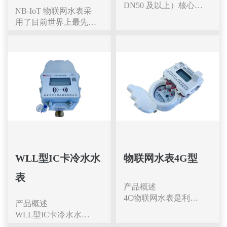
DN50 及以上）核心特
NB-IoT 物联网水表采
点是承压高、量程宽、
用了目前世界上最先进
计量准、坚固耐用、易
的窄带蜂窝通信技术，
维护、支持智能远传，
具有网络深覆盖、广链
适配市政、工业、灌溉
接、 低功耗等优势,通
等大流量场景。
信稳定、可靠、安全；
​一、高承压与结构可靠
采用工业级NB-
●法兰连接：两端法兰
IoT/GPRS模块,手机卡
盘螺栓紧固，适配高压
采用工业级M2M 物联
（可达 1.6MPa），抗
网卡，攻击报警、电池
震防漏，拆装方便。
低电报警，余额不足报
●材质坚固：球墨铸
警，阀门故障报警，欠
铁、不锈钢或高强度铸
费报警；实时显示水表
铁，耐腐蚀、抗磨损，
用量、信号强度、阀门
WLL型IC卡冷水水
物联网水表4G型
IP68 防护，可长期在
状态等数据信息。
恶劣环境运行。
表
本产品无需施工布线和
全通径设计：直通流
产品概述
其他中间设备，通过运
道，压损小，节能降
4C物联网水表是利用
营商基站与云平台完成
产品概述
耗，不易堵塞。
现代微电子技术、现代
数据交互，实现网络深
WLL型IC卡冷水水表
二、超宽量程与高精度
传感技术、物联网技术
覆盖、通信稳定可靠，
是利用现代微电子技