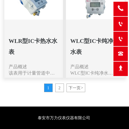
过程中，水表中微电脑
基础，通过NB-loT网
阀停水。
和CJ/T133一2012标准
或远程阀控，支持先付
自动核减用水量，所购
络进行联网通讯，实现
3、双显功能：液晶显
中的全部技术要求。
费后用水，欠费关阀，
水量用尽时，水表自动
对水表使用水量的自动
示累计水量与字轮读数
​功能特点
降低欠费风险。
报警并关阀断水，用户
远程传输，有效地避免
同步，避免液晶显示故
●采用流线型一体式设

需要重新购水后方能再
了管理部门上门抄表，
障出现纠纷。
计，结构紧凑，坚固耐
次开阀供水。通过管理
具备阀门控制功能，方
4、报警功能：电池欠
用，美观大方。
平台可以对水表总用水

便管理部门对水表的用
压报警、用水量不足报
WLR型IC卡热水水
WLC型IC卡纯净水
●采用机电分离设计，
量、总购水量、开关阀
水情况进行控制，使得
警、强磁干扰报警、欠
可方便更换控制部分。
状态等信息进行管理。
表
水表
远程抄表及控制变得更
水报警、水阀故障报警

●产品的各部分采用物
4C物联网水表可以提
便捷、可靠，在节约人
等。
理密封设计，不采用化
高管理效率，有效防止
力、物力和财力的同
5、数据上传功能： 用
学乳胶，密封效果极
产品概述
产品概述
欠费，避免上门抄表，
时，有效地提高了生产
户每次买水，会把相关
佳，防潮、防水、防尘
该表用于计量管道中的
WLC型IC卡纯净水水
实现节约用水。WL.型
效益，特别适用于布线
信息带回管理系统，让
性强，工作稳定。
热水水流量，产品符台
表用于计量流经管道中
物联网水表符合
困难地广人稀的环境安
管理方了解用户的使水
●采用双稳态结构，双
0B/T788.1一778.5一
的纯净水流量，它采用
1
2
下一页
>
CB/T778.1~778.5-
装。
情况及表的状态。
向计量水流量，测量可
2018，该表是采用先进
最新测量技术，精度
2018《饮用冷水水表和
功能特点
6、阀门自动维护功
靠，防止用户水表反接
的低功耗一体化集成微
高、结构先进、安全可
热水水表》和CJ/T535-
●机电分离式结构，采
能：阀门定时旋转清理
窃水。
控制器技术、脉冲水表
靠、产品符合
2018《物联网水表》的
用磁敏方式取信，基表
阀门水垢，防止阀门故
●球阀每月定期开关一
技术等优化设计的机
GB/T778.1~778.5-2018
技术要求。
与控制盒部分可实现完
障。
次，避免阀门结垢，稳
型，是新一代的智能热
和CJ/T241-2007标准，
泰安市万力仪表仪器有限公司
功能特点
全分离设计，不破坏基
7、防囤水功能：通过
定可靠，正常开关阀在
水计量设备。按消费量
广泛用于家庭、公寓、
●微电脑控制技术，高
表结构，不影响人工抄
软件可灵活设置充值上