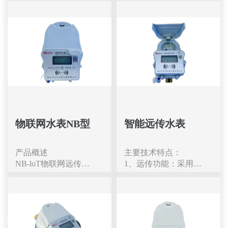
计量
对用水量进行计量并进
超低功耗搭配大容量锂
术、现代传感技术、智
●量程比极宽：机械表
行用水数据传递及结算
电池，使其具有长达 8
能IC卡技术对用水量进
可达 1:80，覆盖低流量
交易的新型水表。该产
年的使用年限。
行计量并进行用水数据
到峰值流量。
品具有技术先进、性能
便于安装、通讯稳定准
传递及结算的新型水
●计量精准：精度可达
优良、结构合理、计量
确、易于维护、使用寿
表。该产品具有预收水
2级，误差 ±1% 内。
准确、稳定可靠等一系
命长，极大的方便了水
费功能，用户持购水卡
●双向计量：部分智能
列优点，主要适用于城
管理部门的工作。
到管理部门缴费，在水
表支持正反向流量计
市供水部门、物业小
表上刷卡后立即自动开
量，适配复杂管网。
区、企事业单位和工矿
阀供水，在使用过程
三、智能远传与数据管
住宅小区的供水计量和
中，水表中微电脑自动
理
收费管理。该产品具有
核减用水量，所购水量
物联网水表NB型
智能远传水表
●远程抄表：支持
预收水费功能，用户可
用尽时，水表自动报警
RS485、M-BUS、NB-
以通过微信缴费，也可
并关阀断水，用户需要
IoT、LoRa 等通信，实
以到管理部门缴费，缴
产品概述
主要技术特点：
重新购水刷卡后方能再
时上传数据，无需人工
费后长按水表上的按键
NB-loT物联网远传阀
1、远传功能：采用M-
次开阀供水。IC卡水表
到场。
5秒后，水表登陆物联
控水表(以下简称物联
BUS总线通讯，网络远
可以提高管理效率，有
●异常报警：自动诊断
网上传数据，上传成功
网水表)是一款便于远
传抄表，远程控制查
效防止欠费，避免上门
无水、断网、流量突
后立即自动开阀供水，
程抄表及控制的远传水
询；
抄表，实现节约用水。
变、电池低压等，远程
如果操作不成功，请再
表。电子读数采用脉冲
2、预付费功能：用户
该产品符合
告警，减少漏损。
重复操作一次。在使用
计量/直读采样技术为
先买水后用水，欠费关
0B/T778.1~778.5-2018
●预付费 / 阀控：IC 卡