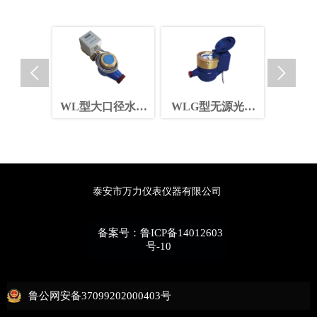


B膜式燃
WL型大口径水表
WLG型无源光电
WLJ型
卡、射频卡
DN32-DN200
直读远传水表
泰安市万力仪表仪器有限公司
备案号：鲁ICP备14012603
号-10
鲁公网安备37099202000403号