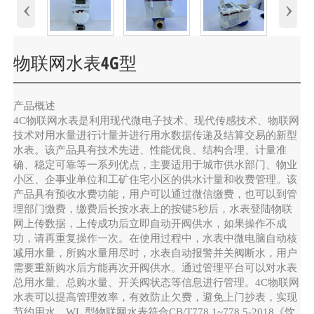
‹
›
物联网水表4G型
产品概述
4C物联网水表是利用现代微电子技术、现代传感技术、物联网
技术对用水量进行计量并进行用水数据传递及结算交易的新型
水表。该产品具有技术先进、性能优良、结构合理、计量准
确、稳定可靠等一系列优点，主要适用于城市供水部门、物业
小区、企事业单位和工矿住宅小区的供水计量和收费管理。该
产品具有预收水费功能，用户可以通过微信缴费，也可以到管
理部门缴费，缴费后长按水表上的按键5秒后，水表登陆物联
网上传数据，上传成功后立即自动开阀供水，如果操作不成
功，请再重复操作一次。在使用过程中，水表中微电脑自动核
减用水量，所购水量用尽时，水表自动报警并关阀断水，用户
需要重新购水后方能再次开阀供水。通过管理平台可以对水表
总用水量、总购水量、开关阀状态等信息进行管理。4C物联网
水表可以提高管理效率，有效防止欠费，避免上门抄表，实现
节约用水。WL.型物联网水表符合CB/T778.1~778.5-2018《饮