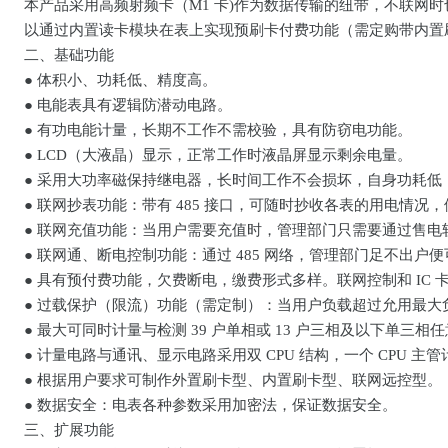
本产品采用高频射频卡（M1 卡)作为数据传输的纽带，不联网
以通过内置读卡模块在表上实现预刷卡付费功能（需定购带内置
二、基础功能
●
体积小、功耗低、精度高。
●
电能表具有逻辑防潜动电路。
●
有功电能计量，长期不工作不需校验，具有防窃电功能。
●
LCD（大液晶）显示，正常工作时液晶屏显示剩余电量。
●
采用大功率磁保持继电器，长时间工作不会损坏，自身功耗低
●
联网抄表功能：带有 485 接口，可随时抄收各表的用电情况
●
联网充值功能：当用户需要充值时，管理部门只需要通过售电软
●
联网通、断电控制功能：通过 485 网络，管理部门足不出户
●
具有预付费功能，欠费断电，缴费形式多样。联网控制和 IC
●
过载保护（限流）功能（需定制）：当用户负载超过允用最大
●
最大可同时计量与检测 39 户单相或 13 户三相及以下单三相
●
计量电路与通讯、显示电路采用双 CPU 结构，一个 CPU 
●
根据用户要求可制作外置刷卡型、内置刷卡型、联网远控型。
●
数据安全：电表各种参数采用加密法，保证数据安全。
三、扩展功能